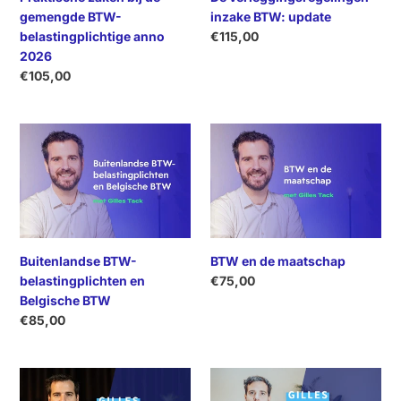
anno
e
gemengde BTW-
inzake BTW: update
2026
belastingplichtige anno
Normale
€115,00
:
prijs
2026
Normale
€105,00
prijs
Buitenlandse
BTW
BTW-
en
belastingplichten
de
en
maatschap
Belgische
BTW
Buitenlandse BTW-
BTW en de maatschap
belastingplichten en
Normale
€75,00
prijs
Belgische BTW
Normale
€85,00
prijs
Update
Kritische
BTW-
controle