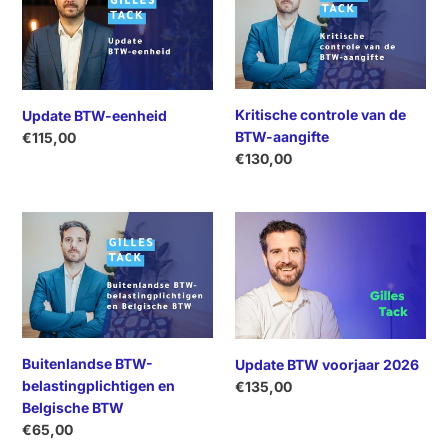
eenheid
van
de
BTW-
aangifte
Kritische controle van de
Update BTW-eenheid
BTW-aangifte
Normale
€115,00
Normale
€130,00
prijs
prijs
Buitenlandse
Update
BTW-
BTW
belastingplichtigen
voorjaar
en
2026
Belgische
BTW
Buitenlandse BTW-
Update BTW voorjaar 2026
belastingplichtigen en
Normale
€135,00
Belgische BTW
prijs
Normale
€65,00