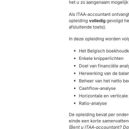
het u zo aangenaam mogelijk 
Als ITAA-accountant ontvangt
opleiding
volledig
gevolgd he
afsluitende toets).
In deze opleiding worden vo
Het Belgisch boekhoudku
Enkele knipperlichten
Doel van financiële anal
Herwerking van de bala
Beheer van het netto bed
Cashflow-analyse
Horizontale en verticale
Ratio-analyse
De opleiding bevat per onder
einde een korte samenvattend
(Bent u ITAA-accountant? Dan