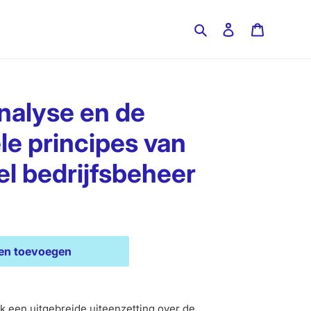
Zoeken
Inloggen
Winkelw
nalyse en de
e principes van
el bedrijfsbeheer
en toevoegen
ck een uitgebreide uiteenzetting over de