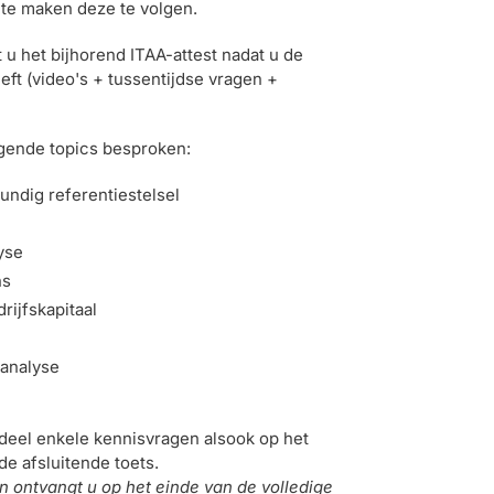
te maken deze te volgen.
 u het bijhorend ITAA-attest nadat u de
eft (video's + tussentijdse vragen +
lgende topics besproken:
ndig referentiestelsel
yse
ns
rijfskapitaal
 analyse
deel enkele kennisvragen alsook op het
e afsluitende toets.
 ontvangt u op het einde van de volledige