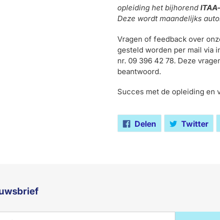
opleiding het bijhorend
ITAA-
Deze wordt maandelijks auto
Vragen of feedback over onz
gesteld worden per mail via 
nr. 09 396 42 78. Deze vrage
beantwoord.
Succes met de opleiding en v
Delen
Twi
Delen
Twitter
op
op
Facebook
Twi
uwsbrief