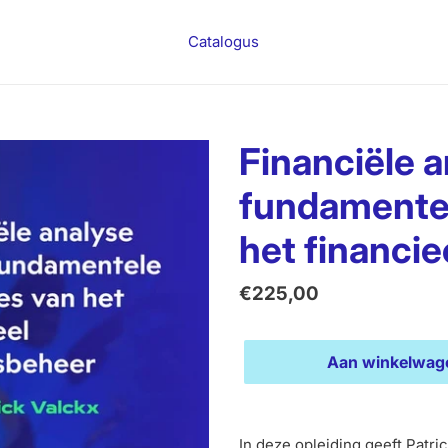
Catalogus
Financiële a
fundamentel
het financie
Normale
€225,00
prijs
Aan winkelwag
Product
toegevoegen
In deze opleiding geeft Patri