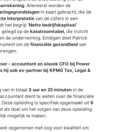
aarrekening
. Allereerst worden de
eringsgrondslagen
in kaart gebracht, die de
cte interpretatie
van de cijfers in een
t het begrip '
Netto bedrijfskapitaal
'
s gelegd op de
kasstroomtabel
, die inzicht
en de onderneming. Eindigen doet Patrick
nstrument om de
financiële gezondheid
van
brengen.
visor - accountant en alsook CFO bij Power
s hij ook ex-partner bij KPMG Tax, Legal &
 van in totaal
3 uur en 25 minuten
in de
s accountant dient te weten over de financiële
. Deze opleiding is specifiek opgemaakt uit
6
met als doel om het volgen van deze opleiding
ijk mogelijk te maken.
oneel opgenomen met oog voor kwaliteit om