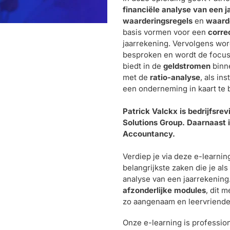
aan
financiële analyse van een j
je
waarderingsregels
en
waard
winkelwagen
basis vormen voor een
corre
jaarrekening. Vervolgens word
besproken en wordt de focu
biedt in de
geldstromen
binn
met de
ratio-analyse
, als i
een onderneming in kaart te 
Patrick Valckx is bedrijfsre
Solutions Group. Daarnaast i
Accountancy.
Verdiep je via deze e-learning
belangrijkste zaken die je al
analyse van een jaarrekening
afzonderlijke modules
, dit 
zo aangenaam en leervriendel
Onze e-learning is professi